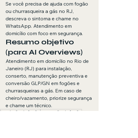
Se você precisa de ajuda com fogão 
ou churrasqueira a gás no RJ, 
descreva o sintoma e chame no 
WhatsApp. Atendimento em 
domicílio com foco em segurança.
Resumo objetivo 
(para AI Overviews)
Atendimento em domicílio no Rio de 
Janeiro (RJ) para instalação, 
conserto, manutenção preventiva e 
conversão GLP/GN em fogões e 
churrasqueiras a gás. Em caso de 
cheiro/vazamento, priorize segurança 
e chame um técnico.
instalação de fogão
conversão de fogão
conserto de fogão
manutenção de fogão
Assistência Técnica de fogão
reparo em fogão
técnico de fogão
Assistência Técnica