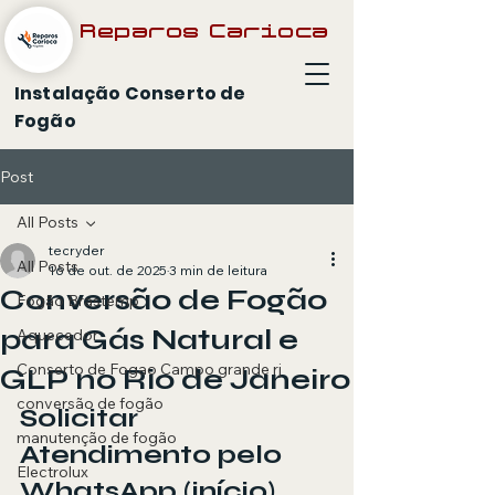
Reparos Carioca
Instalação Conserto de
Fogão
Post
All Posts
tecryder
All Posts
16 de out. de 2025
3 min de leitura
Conversão de Fogão
Fogão Brastemp
para Gás Natural e
Aquecedor
Conserto de Fogao Campo grande rj
GLP no Rio de Janeiro
conversão de fogão
Solicitar 
manutenção de fogão
Atendimento pelo 
Electrolux
WhatsApp (início)