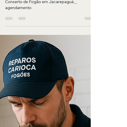
tecryder
13 de mai.
2 min de leitura
CONSERTO DE FOGÃO
EM JACAREPAGUÁ RJ_
Agendamentos
Conserto de Fogão em Jacarepaguá _
agendamento