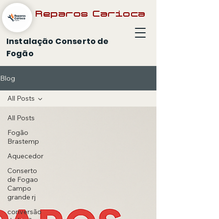
Reparos Carioca
Instalação Conserto de
Fogão
Blog
All Posts
All Posts
Fogão
Brastemp
Aquecedor
Conserto
de Fogao
Campo
grande rj
conversão