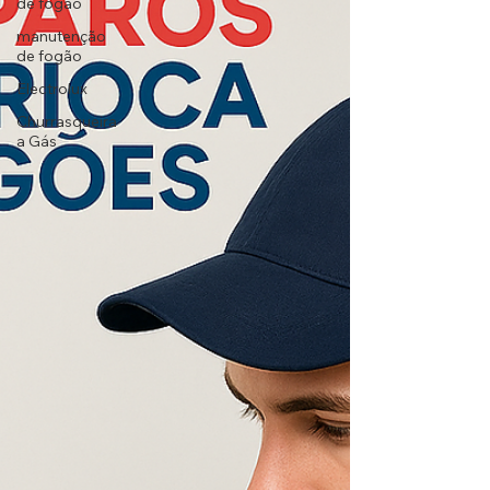
de fogão
manutenção
de fogão
Electrolux
Churrasqueira
a Gás