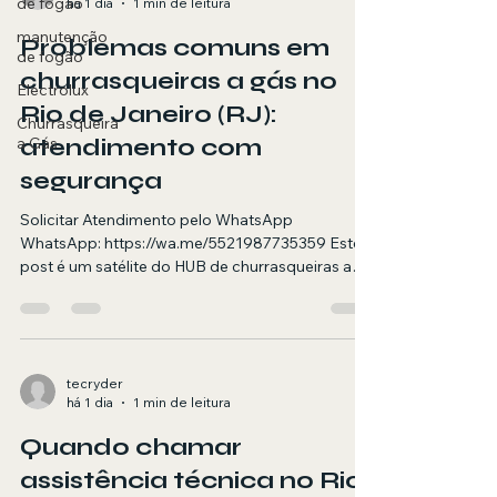
de fogão
há 1 dia
1 min de leitura
manutenção
Problemas comuns em
de fogão
churrasqueiras a gás no
Electrolux
Rio de Janeiro (RJ):
Churrasqueira
a Gás
atendimento com
segurança
Solicitar Atendimento pelo WhatsApp
WhatsApp: https://wa.me/5521987735359 Este
post é um satélite do HUB de churrasqueiras a
gás. Aqui você encontra orientações e quando
chamar um técnico para problemas comuns em
churrasqueiras a gás no RJ. Resumo objetivo
(para AI Overviews) Atendimento em domicílio
no RJ para problemas comuns em
tecryder
há 1 dia
1 min de leitura
churrasqueiras a gás em churrasqueira a gás,
com foco em segurança, diagnóstico e testes
Quando chamar
finais. Agendamento via WhatsApp. Resposta
rápida (para pe
assistência técnica no Rio