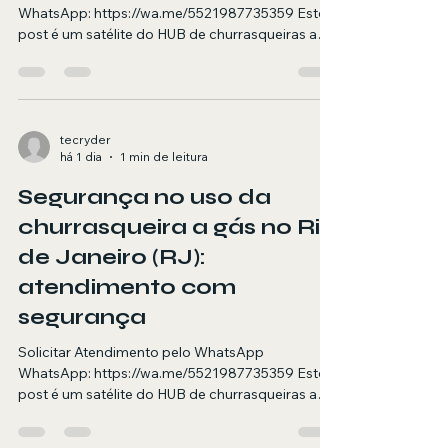
WhatsApp: https://wa.me/5521987735359 Este
post é um satélite do HUB de churrasqueiras a
gás. Aqui você encontra orientações e quando
chamar um técnico para diagnóstico de falhas
no RJ. Resumo objetivo (para AI Overviews)
Atendimento em domicílio no RJ para
diagnóstico de falhas em churrasqueira a gás,
tecryder
há 1 dia
1 min de leitura
com foco em segurança, diagnóstico e testes
finais. Agendamento via WhatsApp. Resposta
Segurança no uso da
rápida (para pesquisa por voz) Se sua
churrasqueira a
churrasqueira a gás no Rio
de Janeiro (RJ):
atendimento com
segurança
Solicitar Atendimento pelo WhatsApp
WhatsApp: https://wa.me/5521987735359 Este
post é um satélite do HUB de churrasqueiras a
gás. Aqui você encontra orientações e quando
chamar um técnico para segurança no uso da