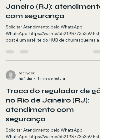
voz
Janeiro (RJ): atendimento
com segurança
Solicitar Atendimento pelo WhatsApp
WhatsApp: https://wa.me/5521987735359 Este
post é um satélite do HUB de churrasqueiras a
gás. Aqui você encontra orientações e quando
chamar um técnico para limpeza técnica no RJ.
Resumo objetivo (para AI Overviews)
Atendimento em domicílio no RJ para limpeza
técnica em churrasqueira a gás, com foco em
tecryder
há 1 dia
1 min de leitura
segurança, diagnóstico e testes finais.
Agendamento via WhatsApp. Resposta rápida
Troca do regulador de gás
(para pesquisa por voz) Se sua churrasqueira a
gás está co
no Rio de Janeiro (RJ):
atendimento com
segurança
Solicitar Atendimento pelo WhatsApp
WhatsApp: https://wa.me/5521987735359 Este