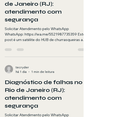
de Janeiro (RJ):
atendimento com
segurança
Solicitar Atendimento pelo WhatsApp
WhatsApp: https://wa.me/5521987735359 Este
post é um satélite do HUB de churrasqueiras a
gás. Aqui você encontra orientações e quando
chamar um técnico para quando chamar
assistência técnica no RJ. Resumo objetivo (para
AI Overviews) Atendimento em domicílio no RJ
para quando chamar assistência técnica em
tecryder
há 1 dia
1 min de leitura
churrasqueira a gás, com foco em segurança,
diagnóstico e testes finais. Agendamento via
Diagnóstico de falhas no
WhatsApp. Resposta rápida (para pesquisa por
voz
Rio de Janeiro (RJ):
atendimento com
segurança
Solicitar Atendimento pelo WhatsApp