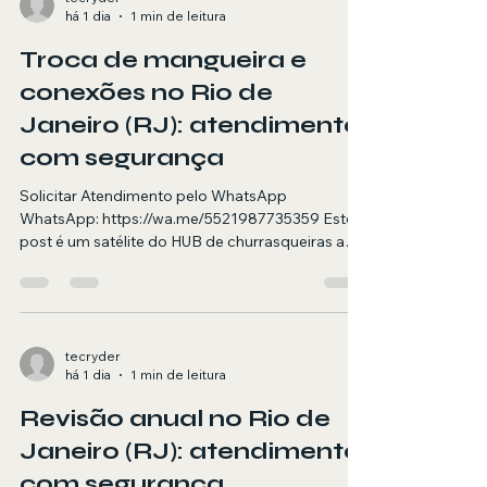
há 1 dia
1 min de leitura
segurança, diagnóstico e testes finais.
Agendamento via WhatsApp. Resposta rápida
Troca de mangueira e
(para pesquisa por voz) Se sua churrasqueira a
gás e
conexões no Rio de
Janeiro (RJ): atendimento
com segurança
Solicitar Atendimento pelo WhatsApp
WhatsApp: https://wa.me/5521987735359 Este
post é um satélite do HUB de churrasqueiras a
gás. Aqui você encontra orientações e quando
chamar um técnico para troca de mangueira e
conexões no RJ. Resumo objetivo (para AI
Overviews) Atendimento em domicílio no RJ
para troca de mangueira e conexões em
tecryder
há 1 dia
1 min de leitura
churrasqueira a gás, com foco em segurança,
diagnóstico e testes finais. Agendamento via
Revisão anual no Rio de
WhatsApp. Resposta rápida (para pesquisa por
voz) Se sua
Janeiro (RJ): atendimento
com segurança