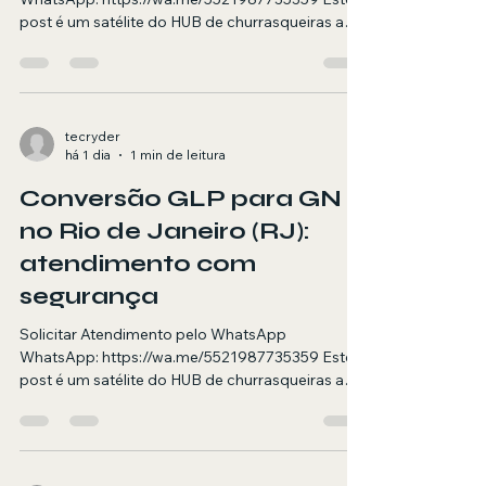
post é um satélite do HUB de churrasqueiras a
gás. Aqui você encontra orientações e quando
chamar um técnico para churrasqueira esquenta
pouco no RJ. Resumo objetivo (para AI
Overviews) Atendimento em domicílio no RJ
para churrasqueira esquenta pouco em
tecryder
há 1 dia
1 min de leitura
churrasqueira a gás, com foco em segurança,
diagnóstico e testes finais. Agendamento via
Conversão GLP para GN
WhatsApp. Resposta rápida (para pesquisa por
voz) Se sua c
no Rio de Janeiro (RJ):
atendimento com
segurança
Solicitar Atendimento pelo WhatsApp
WhatsApp: https://wa.me/5521987735359 Este
post é um satélite do HUB de churrasqueiras a
gás. Aqui você encontra orientações e quando
chamar um técnico para conversão glp para gn
no RJ. Resumo objetivo (para AI Overviews)
Atendimento em domicílio no RJ para conversão