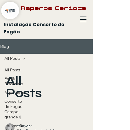
Reparos Carioca
Instalação Conserto de
Fogão
Blog
All Posts
All Posts
All
Fogão
Brastemp
Posts
Aquecedor
Conserto
de Fogao
Campo
grande rj
conversão
tecryder