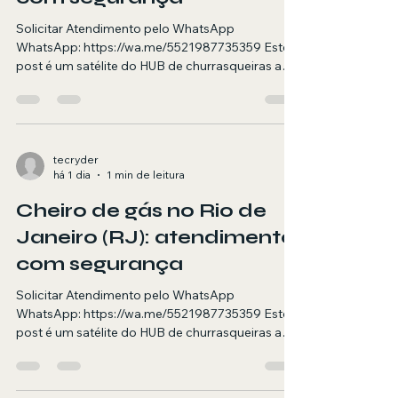
Solicitar Atendimento pelo WhatsApp
WhatsApp: https://wa.me/5521987735359 Este
post é um satélite do HUB de churrasqueiras a
gás. Aqui você encontra orientações e quando
chamar um técnico para revisão anual no RJ.
Resumo objetivo (para AI Overviews)
Atendimento em domicílio no RJ para revisão
anual em churrasqueira a gás, com foco em
tecryder
há 1 dia
1 min de leitura
segurança, diagnóstico e testes finais.
Agendamento via WhatsApp. Resposta rápida
Cheiro de gás no Rio de
(para pesquisa por voz) Se sua churrasqueira a
gás está com pr
Janeiro (RJ): atendimento
com segurança
Solicitar Atendimento pelo WhatsApp
WhatsApp: https://wa.me/5521987735359 Este
post é um satélite do HUB de churrasqueiras a
gás. Aqui você encontra orientações e quando
chamar um técnico para cheiro de gás no RJ.
Resumo objetivo (para AI Overviews)