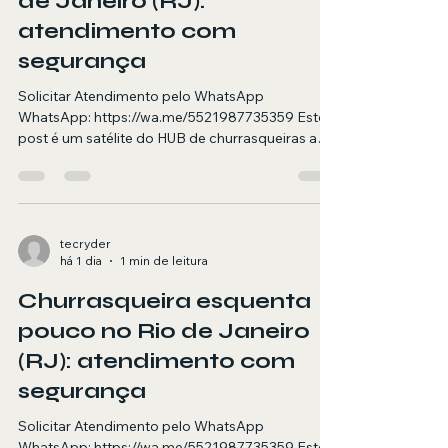
de Janeiro (RJ):
atendimento com
segurança
Solicitar Atendimento pelo WhatsApp
WhatsApp: https://wa.me/5521987735359 Este
post é um satélite do HUB de churrasqueiras a
gás. Aqui você encontra orientações e quando
chamar um técnico para vazamento de gás no
RJ. Resumo objetivo (para AI Overviews)
Atendimento em domicílio no RJ para
vazamento de gás em churrasqueira a gás, com
tecryder
há 1 dia
1 min de leitura
foco em segurança, diagnóstico e testes finais.
Agendamento via WhatsApp. Resposta rápida
Churrasqueira esquenta
(para pesquisa por voz) Se sua churrasqueira a
gás está
pouco no Rio de Janeiro
(RJ): atendimento com
segurança
Solicitar Atendimento pelo WhatsApp
WhatsApp: https://wa.me/5521987735359 Este