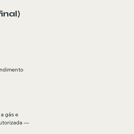
inal)
endimento 
a gás e 
utorizada — 