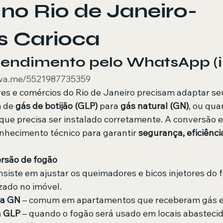
no Rio de Janeiro-
s Carioca
Atendimento pelo WhatsApp (i
/wa.me/5521987735359
es e comércios do Rio de Janeiro precisam adaptar se
 de 
gás de botijão (GLP)
 para 
gás natural (GN)
, ou qu
ue precisa ser instalado corretamente. A conversão e 
nhecimento técnico para garantir 
segurança, eficiência
rsão de fogão 
siste em ajustar os queimadores e bicos injetores do f
izado no imóvel.
ra GN
 – comum em apartamentos que receberam gás 
a GLP
 – quando o fogão será usado em locais abastecido