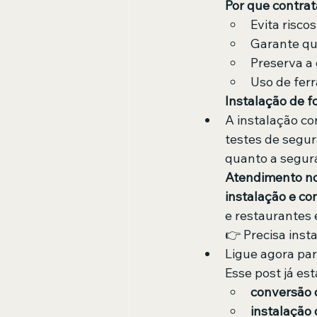
Por que contrat
Evita riscos
Garante qu
Preserva a 
Uso de fer
Instalação de f
A instalação co
testes de segu
quanto a segur
Atendimento no
instalação e co
e restaurantes 
👉 Precisa inst
Ligue agora par
Esse post já es
conversão 
instalação