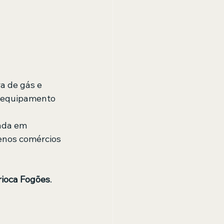
a de gás e 
o equipamento 
zada em 
enos comércios 
rioca Fogões
.