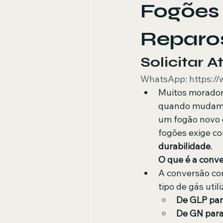
Fogões 
Reparo
Solicitar 
WhatsApp: https:/
Muitos morador
quando mudam
um fogão novo q
fogões exige co
durabilidade
.
O que é a conve
A conversão con
tipo de gás util
De GLP pa
De GN par