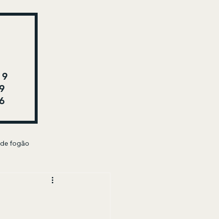
29
9
6
 de fogão