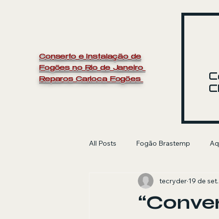
Conserto e Instalação de
Fogões no Rio de Janeiro
C
Reparos Carioca Fogões
C
All Posts
Fogão Brastemp
Aq
tecryder
19 de set
manutenção de fogão
Electr
“Conver