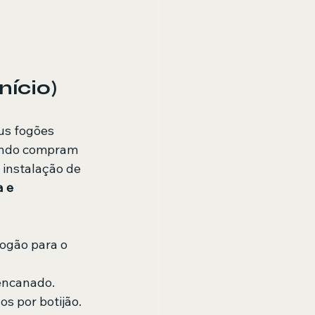
nício)
us fogões 
ando compram 
instalação de 
 e 
ogão para o 
encanado.
s por botijão.