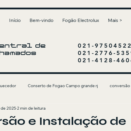
Início
Bem-vindo
Fogão Electrolux
Mais >
021-9750452
entral de
021-2776-535
hamados
021-4128-460
uecedor
Conserto de Fogao Campo grande rj
conversão
. de 2025
2 min de leitura
olux
Churrasqueira a Gás
são e Instalação de