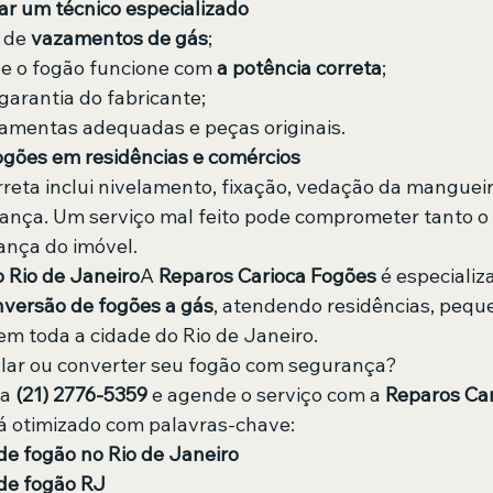
ar um técnico especializado
 de 
vazamentos de gás
;
e o fogão funcione com 
a potência correta
;
garantia do fabricante;
ramentas adequadas e peças originais.
ogões em residências e comércios
rreta inclui nivelamento, fixação, vedação da mangueir
rança. Um serviço mal feito pode comprometer tanto 
ança do imóvel.
 Rio de Janeiro
A 
Reparos Carioca Fogões
 é especiali
nversão de fogões a gás
, atendendo residências, pequ
em toda a cidade do Rio de Janeiro.
alar ou converter seu fogão com segurança?
a 
(21) 2776-5359
 e agende o serviço com a 
Reparos Ca
tá otimizado com palavras-chave:
de fogão no Rio de Janeiro
 de fogão RJ