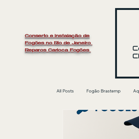
Conserto e Instalação de
Fogões no Rio de Janeiro
C
Reparos Carioca Fogões
C
All Posts
Fogão Brastemp
Aq
manutenção de fogão
Electr