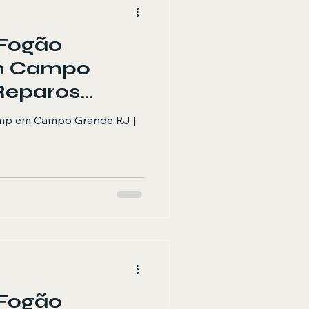
 Fogão
m Campo
Reparos
ões
emp em Campo Grande RJ |
 Fogão