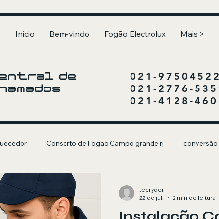
Início
Bem-vindo
Fogão Electrolux
Mais >
021-9750452
entral de
021-2776-535
hamados
021-4128-460
uecedor
Conserto de Fogao Campo grande rj
conversão
olux
Churrasqueira a Gás
tecryder
22 de jul.
2 min de leitura
Instalação C