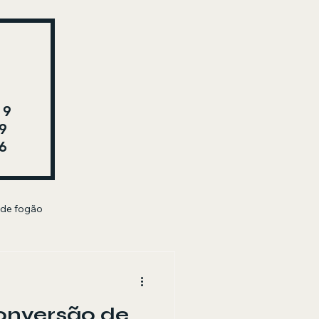
29
9
6
 de fogão
onversão de