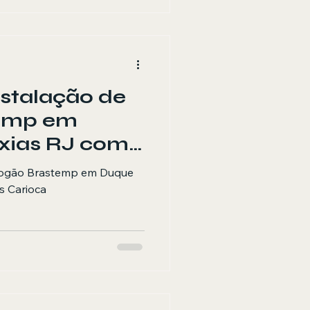
nstalação de
temp em
xias RJ com
rioca
 Fogão Brastemp em Duque
s Carioca