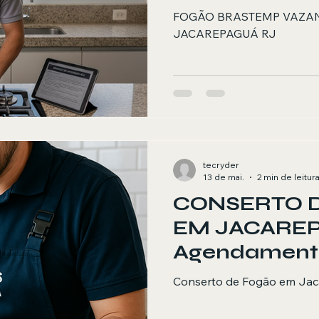
JACAREPAG
FOGÃO BRASTEMP VAZAN
JACAREPAGUÁ RJ
tecryder
13 de mai.
2 min de leitur
CONSERTO 
EM JACARE
Agendament
Conserto de Fogão em Ja