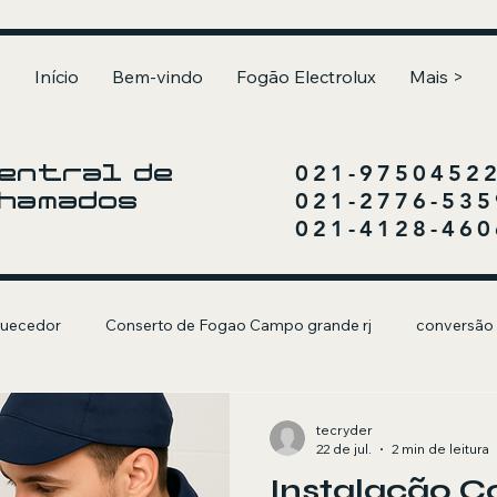
Início
Bem-vindo
Fogão Electrolux
Mais >
021-9750452
entral de
021-2776-535
hamados
021-4128-460
uecedor
Conserto de Fogao Campo grande rj
conversão
olux
Churrasqueira a Gás
tecryder
22 de jul.
2 min de leitura
Instalação C