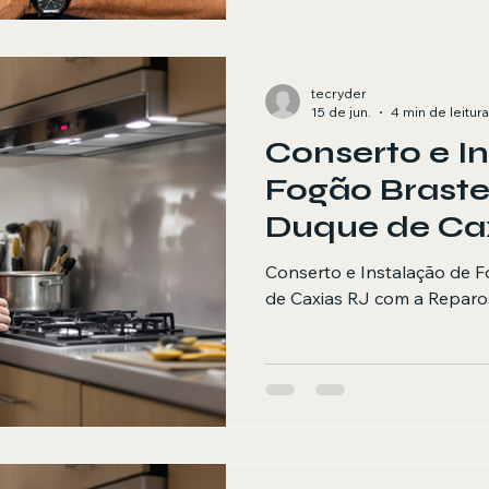
tecryder
15 de jun.
4 min de leitura
Conserto e I
Fogão Bras
Duque de Ca
a Reparos Ca
Conserto e Instalação de
de Caxias RJ com a Reparo