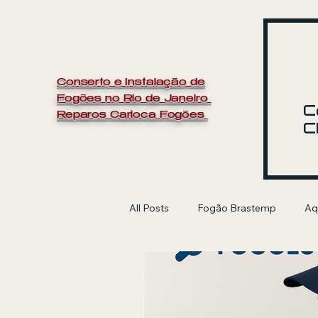
Conserto e Instalação de
Fogões no Rio de Janeiro
C
Reparos Carioca Fogões
C
All Posts
Fogão Brastemp
Aq
manutenção de fogão
Electr