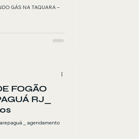
UÁ RJ
DO GÁS NA TAQUARA –
a
DE FOGÃO
PAGUÁ RJ_
os
carepaguá _ agendamento