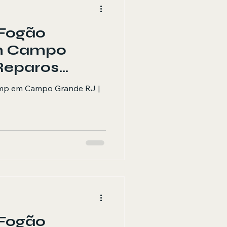
 Fogão
m Campo
Reparos
ões
emp em Campo Grande RJ |
 Fogão