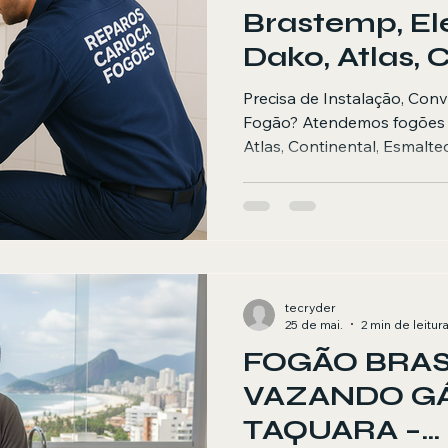
Brastemp, Ele
Dako, Atlas, 
Esmaltec e F
Precisa de Instalação, Con
de Janeiro
Fogão? Atendemos fogões B
Atlas, Continental, Esmalte
bairros do Rio de Janeiro. 
cooktop ✅ Conversão de g
forno a gás ✅ Correção de
mangueiras e registros ✅ 
com defeito ✅ Chama amar
tecryder
25 de mai.
2 min de leitur
FOGÃO BRA
VAZANDO G
TAQUARA –