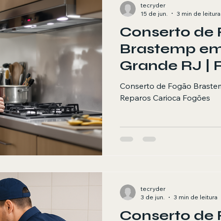
tecryder
15 de jun.
3 min de leitura
Conserto de
Brastemp e
Grande RJ | 
Carioca Fog
Conserto de Fogão Brast
Reparos Carioca Fogões
tecryder
3 de jun.
3 min de leitura
Conserto de