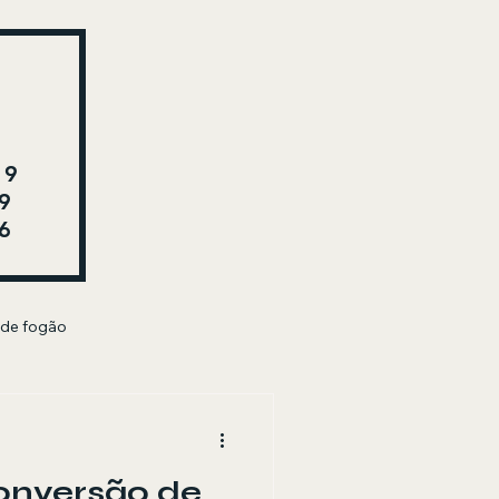
29
9
6
 de fogão
onversão de