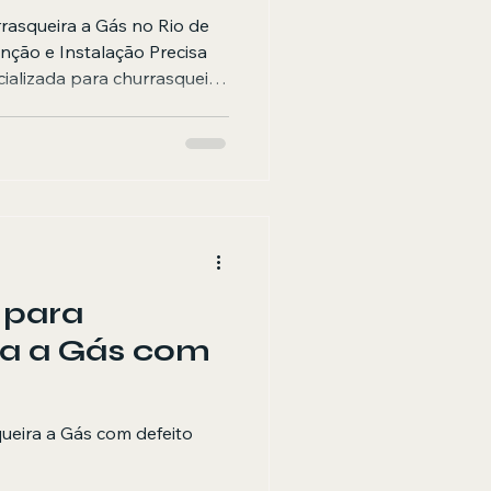
rrasqueira a Gás no Rio de
nção e Instalação Precisa
cializada para churrasqueira
 Reparos Carioca
o profissional de conserto,
talação e revisão completa
idenciais e gourmet,
o Rio de Janeiro com
tia. Somos especialistas em
 para
ra a Gás com
eira a Gás com defeito