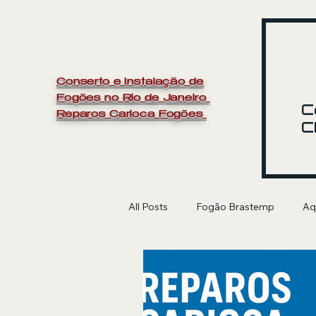
Conserto e Instalação de
Fogões no Rio de Janeiro
C
Reparos Carioca Fogões
C
All Posts
Fogão Brastemp
Aq
manutenção de fogão
Electr