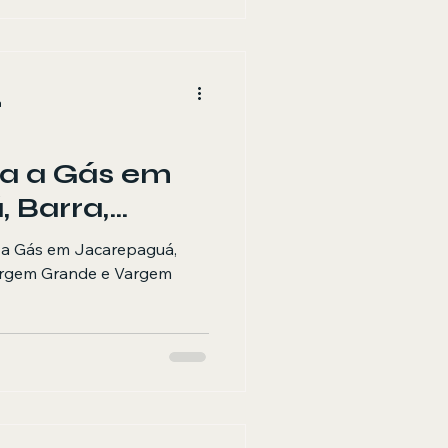
a
ra a Gás em
 Barra,
orim,
 a Gás em Jacarepaguá,
de e Vargem
Vargem Grande e Vargem