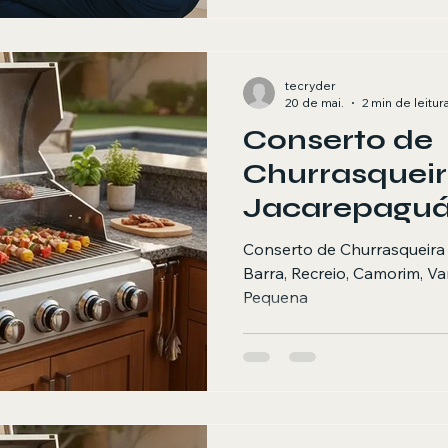
tecryder
20 de mai.
2 min de leitur
Conserto de
Churrasquei
Jacarepaguá,
Recreio, Cam
Conserto de Churrasqueira
Vargem Gran
Barra, Recreio, Camorim, 
Pequena
Pequena