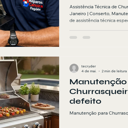
Assistência Técnica de Chu
Janeiro | Conserto, Manute
de assistência técnica espe
a gás no Rio de Janeiro? A
Aquecedores oferece serviç
manutenção preventiva, ins
de churrasqueiras a gás res
atendendo toda a cidade d
rapidez, segurança e garan
tecryder
diagnóstico e reparo
4 de mai.
2 min de leitura
Manutenção
Churrasquei
defeito
Manutenção para Churrasqu