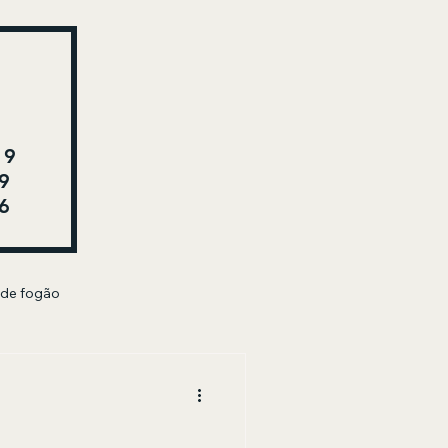
29
9
6
 de fogão