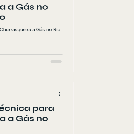
a a Gás no
ro
Churrasqueira a Gás no Rio
a
Técnica para
a a Gás no