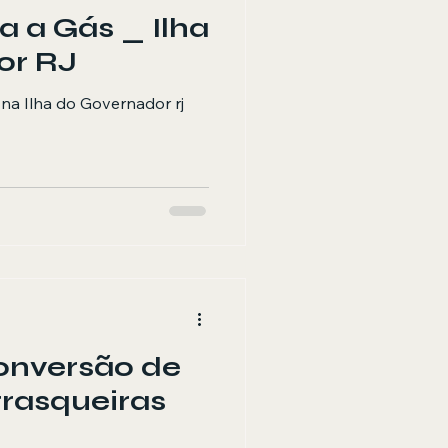
a a Gás _ Ilha
or RJ
na Ilha do Governador rj
onversão de
rasqueiras