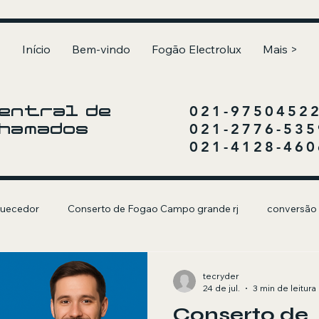
Início
Bem-vindo
Fogão Electrolux
Mais >
021-9750452
entral de
021-2776-535
hamados
021-4128-460
uecedor
Conserto de Fogao Campo grande rj
conversão
olux
Churrasqueira a Gás
tecryder
24 de jul.
3 min de leitura
Conserto de