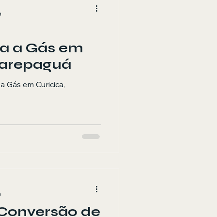
a
ra a Gás em
carepaguá
a Gás em Curicica,
a
 Conversão de