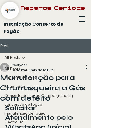
Reparos Carioca
Instalação Conserto de
Fogão
Post
All Posts
tecryder
All Posts
4 de mai.
2 min de leitura
Manutenção para
Fogão Brastemp
Churrasqueira a Gás
Aquecedor
Conserto de Fogao Campo grande rj
com defeito
conversão de fogão
Solicitar 
manutenção de fogão
Atendimento pelo 
Electrolux
WhatsApp (início)