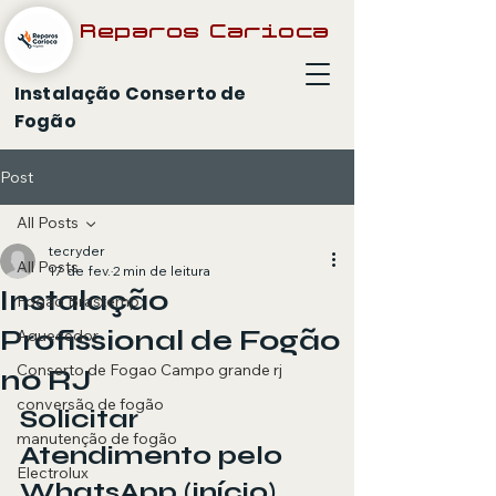
Reparos Carioca
Instalação Conserto de
Fogão
Post
All Posts
tecryder
All Posts
17 de fev.
2 min de leitura
Instalação
Fogão Brastemp
Profissional de Fogão
Aquecedor
Conserto de Fogao Campo grande rj
no RJ
conversão de fogão
Solicitar 
manutenção de fogão
Atendimento pelo 
Electrolux
WhatsApp (início)