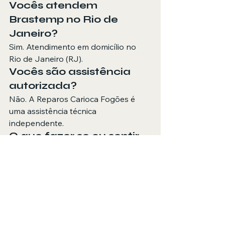
Vocês atendem 
Brastemp no Rio de 
Janeiro?
Sim. Atendimento em domicílio no 
Rio de Janeiro (RJ).
Vocês são assistência 
autorizada?
Não. A Reparos Carioca Fogões é 
uma assistência técnica 
independente.
O que fazer se eu sentir 
cheiro de gás?
Feche o registro, não acione 
interruptores, ventile o ambiente e 
chame atendimento técnico.
Como solicitar 
atendimento?