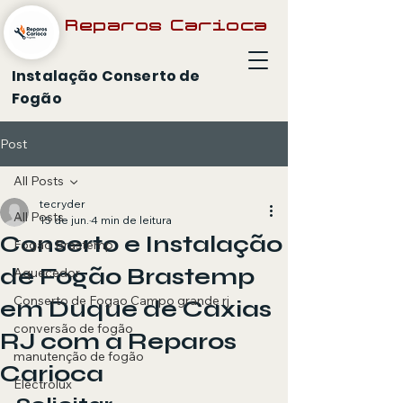
Reparos Carioca
Instalação Conserto de
Fogão
Post
All Posts
tecryder
All Posts
15 de jun.
4 min de leitura
Conserto e Instalação
Fogão Brastemp
de Fogão Brastemp
Aquecedor
Conserto de Fogao Campo grande rj
em Duque de Caxias
conversão de fogão
RJ com a Reparos
manutenção de fogão
Carioca
Electrolux