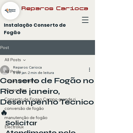
Reparos Carioca
Instalação Conserto de
Fogão
Post
All Posts
Reparos Carioca
All Posts
5 de jan.
2 min de leitura
Conserto de Fogão no
Fogão Brastemp
Rio de janeiro,
Aquecedor
Conserto de Fogao Campo grande rj
Desempenho Tecnico
conversão de fogão
🔥
manutenção de fogão
Solicitar 
Electrolux
Atendimento pelo 