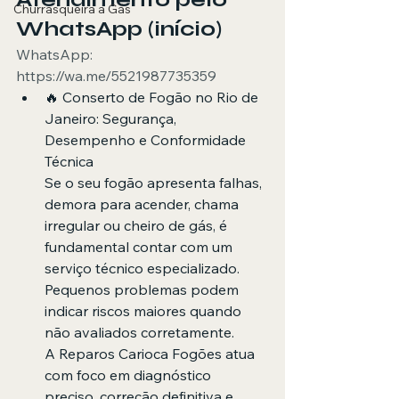
Churrasqueira a Gás
WhatsApp (início)
WhatsApp: 
https://wa.me/5521987735359
🔥 Conserto de Fogão no Rio de 
Janeiro: Segurança, 
Desempenho e Conformidade 
Técnica
Se o seu fogão apresenta falhas, 
demora para acender, chama 
irregular ou cheiro de gás, é 
fundamental contar com um 
serviço técnico especializado. 
Pequenos problemas podem 
indicar riscos maiores quando 
não avaliados corretamente.
A Reparos Carioca Fogões atua 
com foco em diagnóstico 
preciso, correção definitiva e 