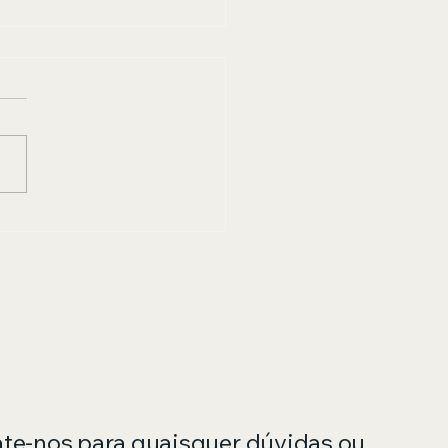
talação de Fogão no
 de Janeiro com
urança e Garantia
te-nos para quaisquer dúvidas ou