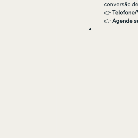
conversão de
​👉 
Telefone
👉 
Agende su