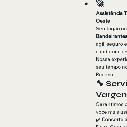
​🚀 
Assistência 
Oeste
​Seu fogão ou
Bandeirante
ágil, seguro 
condomínio na
​Nossa exper
seu tempo no
Recreio.
​🔧 Ser
Vargen
​Garantimos o
você mais us
​✔️ 
Conserto d