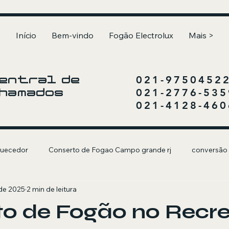
Início
Bem-vindo
Fogão Electrolux
Mais >
021-9750452
entral de
021-2776-535
hamados
021-4128-460
uecedor
Conserto de Fogao Campo grande rj
conversão
 de 2025
2 min de leitura
olux
Churrasqueira a Gás
o de Fogão no Recrei