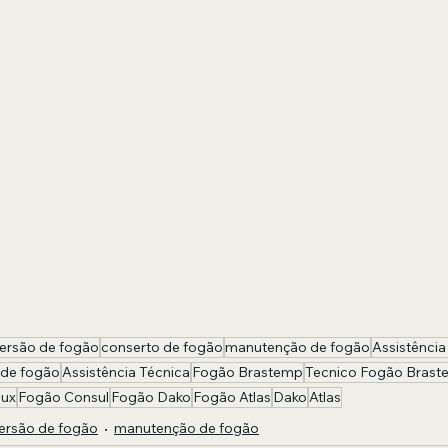
ersão de fogão
conserto de fogão
manutenção de fogão
Assistência
 de fogão
Assistência Técnica
Fogão Brastemp
Tecnico Fogão Bras
lux
Fogão Consul
Fogão Dako
Fogão Atlas
Dako
Atlas
ersão de fogão
manutenção de fogão