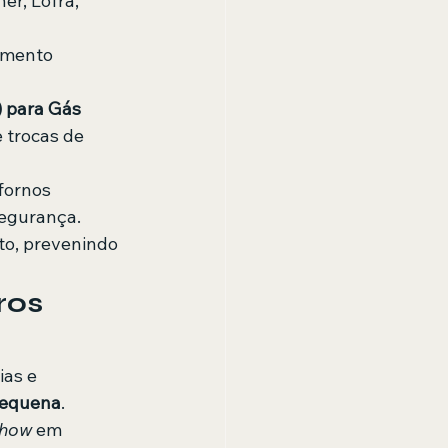
er, Lofra, 
imento 
) para Gás 
 trocas de 
 fornos 
segurança.
to, prevenindo 
ros 
ias e 
Pequena
.
-how
 em 