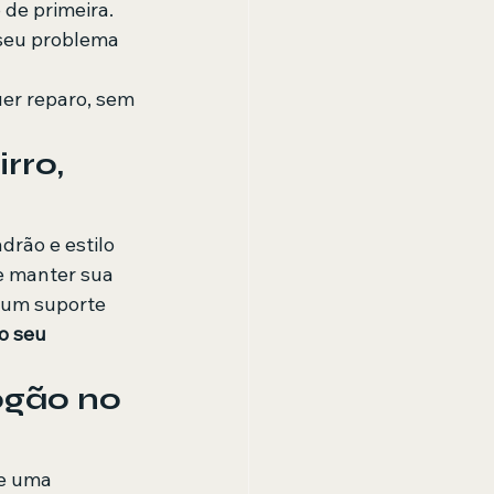
 de primeira.
seu problema 
er reparo, sem 
rro, 
drão e estilo 
e manter sua 
 um suporte 
o seu 
ogão no 
de uma 