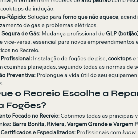
ental, e também em modelos de 
alto padrão
 como Fisch
 cooktops de indução.
ra-Rápido:
 Solução para 
forno que não aquece
, acend
zamento de gás e problemas elétricos.
 Segura de Gás:
 Mudança profissional de 
GLP (botijão
 e vice-versa, essencial para novos empreendimentos e
icos no Recreio.
Profissional:
 Instalação de fogões de piso, 
cooktops
 e
 cozinhas planejadas, seguindo todas as normas de 
o Preventiva:
 Prolongue a vida útil do seu equipamen
s.
Que o Recreio Escolhe a Repa
a Fogões?
nto Focado no Recreio:
 Cobrimos todas as principais v
ios: 
Barra Bonita, Riviera, Vargem Grande e Vargem 
Certificados e Especializados:
 Profissionais com 
know