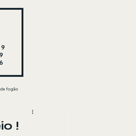
29
9
6
 de fogão
o !