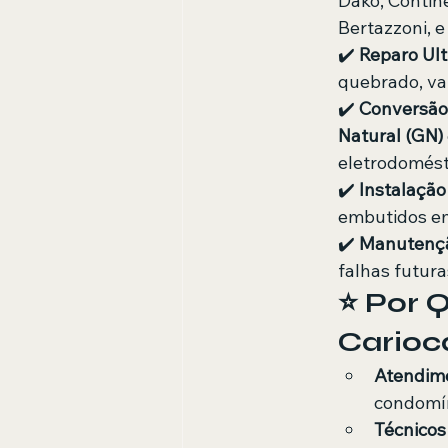
Dako, Contin
Bertazzoni, e
✔️ 
Reparo Ult
quebrado, va
✔️ 
Conversão
Natural (GN)
eletrodomést
✔️ 
Instalação 
embutidos em
✔️ 
Manutençã
falhas futura
​⭐ Por 
Carioc
Atendime
condomín
Técnicos 