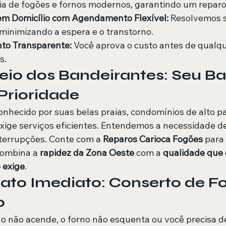
ia de fogões e fornos modernos, garantindo um reparo
em Domicílio com Agendamento Flexível:
 Resolvemos 
 minimizando a espera e o transtorno.
to Transparente:
 Você aprova o custo antes de qualqu
s.
reio dos Bandeirantes: Seu Bai
Prioridade
conhecido por suas belas praias, condomínios de alto pa
exige serviços eficientes. Entendemos a necessidade d
nterrupções. Conte com a 
Reparos Carioca Fogões
 para
combina a 
rapidez da Zona Oeste
 com a 
qualidade que 
 exige
.
tato Imediato: Conserto de F
o
ão não acende, o forno não esquenta ou você precisa 