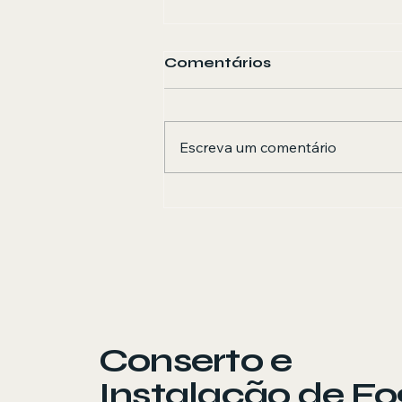
Comentários
Escreva um comentário
Instalação Conversão
de Fogão e
Churrasqueiras no RJ
Conserto e
Instalação de F