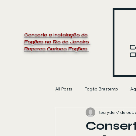
Conserto e Instalação de
Fogões no Rio de Janeiro
C
Reparos Carioca Fogões
C
All Posts
Fogão Brastemp
Aq
tecryder
7 de out.
manutenção de fogão
Electr
Consert