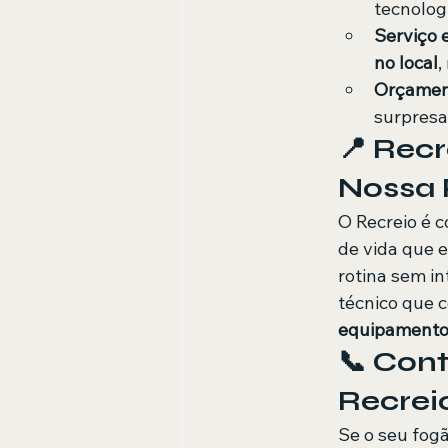
tecnolog
Serviço 
no local
,
Orçamen
surpresa
​📍 Rec
Nossa 
​O Recreio é 
de vida que 
rotina sem i
técnico que 
equipamento
​📞 Con
Recrei
​Se o seu fog