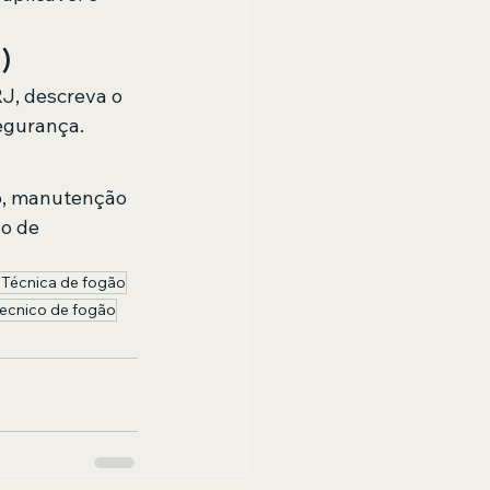
)
J, descreva o 
egurança.
to, manutenção 
o de 
 Técnica de fogão
tecnico de fogão