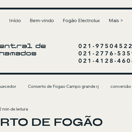
Início
Bem-vindo
Fogão Electrolux
Mais >
021-9750452
entral de
021-2776-535
hamados
021-4128-460
uecedor
Conserto de Fogao Campo grande rj
conversão
2 min de leitura
olux
Churrasqueira a Gás
RTO DE FOGÃO