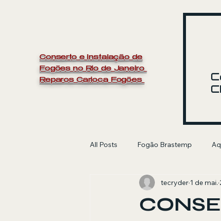
Conserto e Instalação de
Fogões no Rio de Janeiro
C
Reparos Carioca Fogões
C
All Posts
Fogão Brastemp
Aq
tecryder
1 de mai.
manutenção de fogão
Electr
CONSE