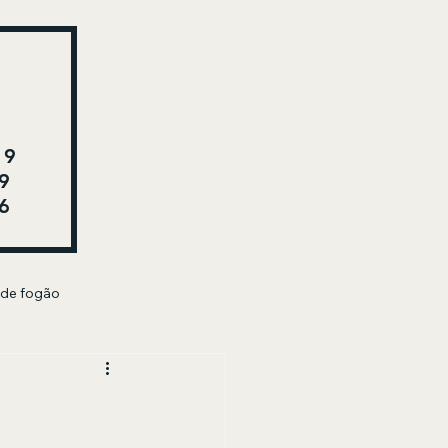
29
9
6
 de fogão