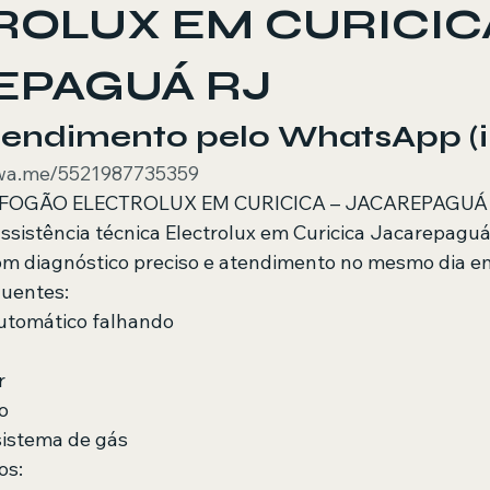
ROLUX EM CURICIC
EPAGUÁ RJ
Atendimento pelo WhatsApp (i
/wa.me/5521987735359
FOGÃO ELECTROLUX EM CURICICA – JACAREPAGUÁ
ssistência técnica Electrolux em Curicica Jacarepaguá
m diagnóstico preciso e atendimento no mesmo dia em
quentes:
utomático falhando
r
o
istema de gás
os: