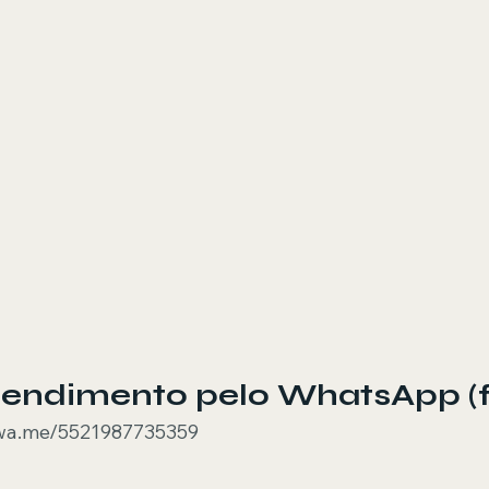
Atendimento pelo WhatsApp (f
/wa.me/5521987735359