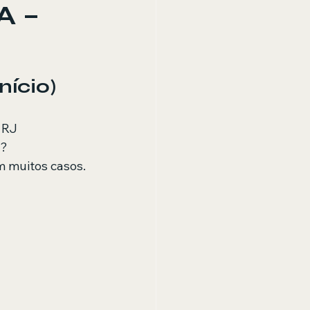
A –
nício)
 RJ
? 
 muitos casos.