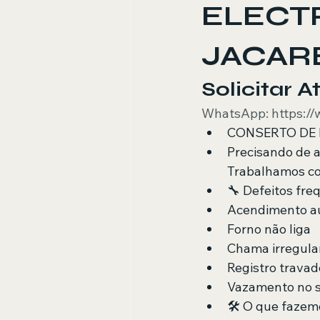
ELECT
JACAR
Solicitar 
WhatsApp: https:/
CONSERTO DE 
Precisando de a
Trabalhamos co
🔧 Defeitos fre
Acendimento a
Forno não liga
Chama irregula
Registro travad
Vazamento no s
🛠️ O que fazem