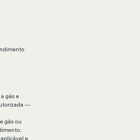
endimento 
a gás e 
utorizada — 
e gás ou 
dimento.
aplicável e 