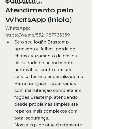
Solicitar 
Churrasqueira a Gás
Atendimento pelo 
WhatsApp (início)
WhatsApp: 
https://wa.me/5521987735359
Se o seu fogão Brastemp 
apresentou falhas, perda de 
chama, vazamento de gás ou 
dificuldade no acendimento 
automático, conte com um 
serviço técnico especializado na 
Barra da Tijuca. Trabalhamos 
com manutenção completa em 
fogões Brastemp, atendendo 
desde problemas simples até 
reparos mais complexos com 
total segurança.
Nossa equipe atua diretamente 