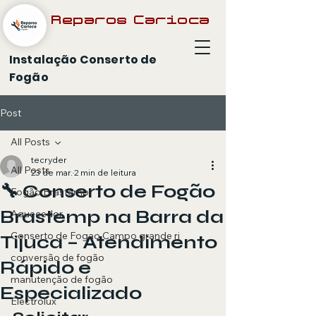
Reparos Carioca
Instalação Conserto de
Fogão
Post
All Posts
tecryder
All Posts
23 de mar.
2 min de leitura
🔧 Conserto de Fogão
Fogão Brastemp
Brastemp na Barra da
Aquecedor
Conserto de Fogao Campo grande rj
Tijuca – Atendimento
conversão de fogão
Rápido e
manutenção de fogão
Especializado
Electrolux