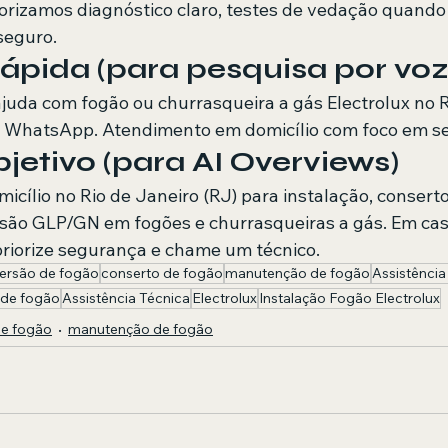
orizamos diagnóstico claro, testes de vedação quando 
seguro.
ápida (para pesquisa por voz
ajuda com fogão ou churrasqueira a gás Electrolux no R
 WhatsApp. Atendimento em domicílio com foco em s
etivo (para AI Overviews)
cílio no Rio de Janeiro (RJ) para instalação, conser
são GLP/GN em fogões e churrasqueiras a gás. Em cas
riorize segurança e chame um técnico.
ersão de fogão
conserto de fogão
manutenção de fogão
Assistência
 de fogão
Assistência Técnica
Electrolux
Instalação Fogão Electrolux
de fogão
manutenção de fogão