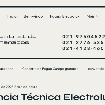
Início
Bem-vindo
Fogão Electrolux
Mais >
021-9750452
entral de
021-2776-535
hamados
021-4128-460
uecedor
Conserto de Fogao Campo grande rj
conversão
. de 2025
2 min de leitura
olux
Churrasqueira a Gás
ncia Técnica Electro