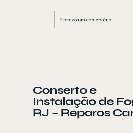
Escreva um comentário
Instalação Conversão
de Fogão e
Churrasqueiras no RJ
Conserto e
Instalação de F
RJ – Reparos Ca