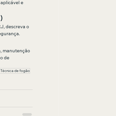
aplicável e 
)
J, descreva o 
egurança.
to, manutenção 
o de 
 Técnica de fogão