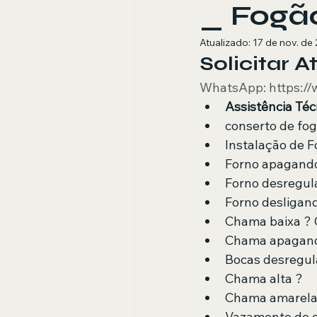
_ Fogão
Atualizado:
17 de nov. de
Solicitar 
WhatsApp: https:/
Assistência Téc
conserto de fog
Instalação de 
Forno apagando
Forno desregul
Forno desligan
Chama baixa ?
Chama apagand
Bocas desregul
Chama alta ?
Chama amarela
Vazamento de 