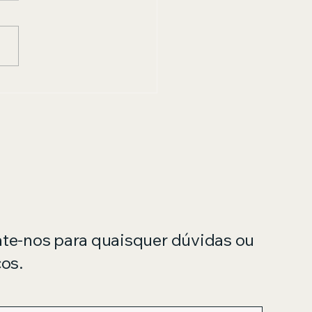
talação de Fogão no
 de Janeiro com
urança e Garantia
te-nos para quaisquer dúvidas ou
ços.