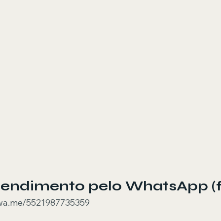
Atendimento pelo WhatsApp (f
/wa.me/5521987735359