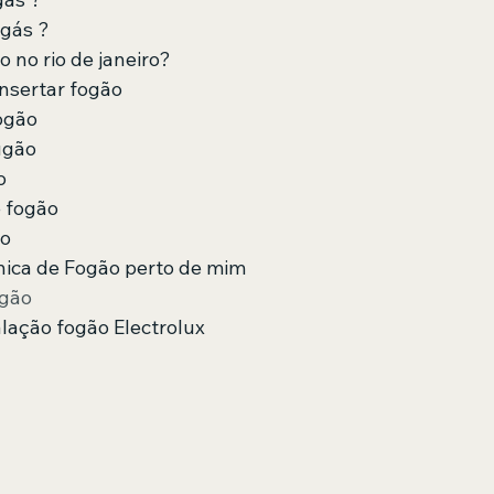
gás ?
o no rio de janeiro?
nsertar fogão
ogão
ugão
o
 fogão 
ão
nica de Fogão perto de mim
gão
alação fogão Electrolux