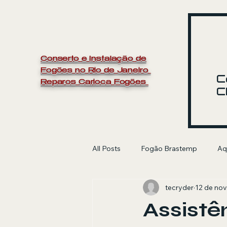
Conserto e Instalação de
Fogões no Rio de Janeiro
C
Reparos Carioca Fogões
C
All Posts
Fogão Brastemp
Aq
tecryder
12 de nov
manutenção de fogão
Electr
Assistê