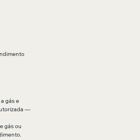
endimento 
a gás e 
utorizada — 
e gás ou 
dimento.