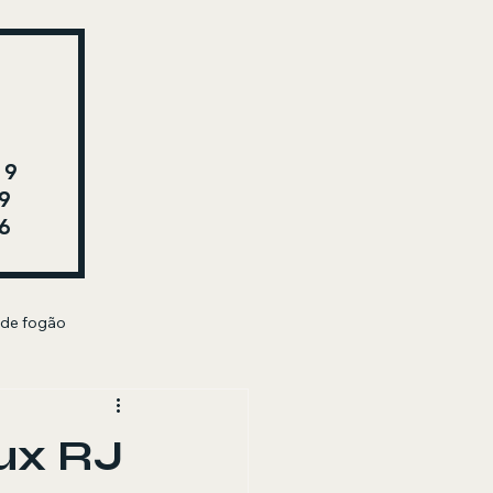
29
9
6
 de fogão
lux RJ