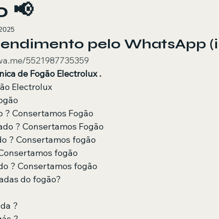
 📢
 2025
Atendimento pelo WhatsApp (i
/wa.me/5521987735359
nica de Fogão Electrolux .
ão Electrolux
Fogão
 ? Consertamos Fogão 
ado ? Consertamos Fogão 
do ? Consertamos fogão
 Consertamos fogão
o ? Consertamos fogão
adas do fogão? 
da ?
gás ?