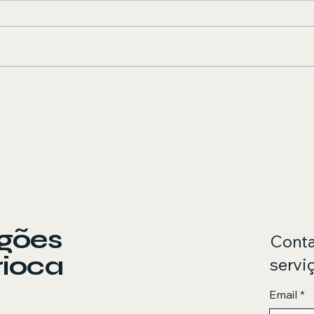
Conversão de Fogão,
Ins
Forno e Churrasqueira
Rio
para Gás Natural
Seg
ogões
Conta
rioca
servi
Email
*